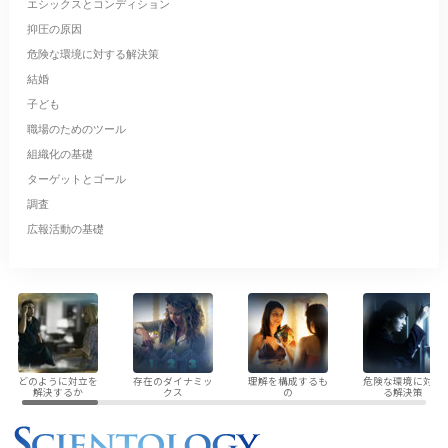
エシックスとコンディション
抑圧の原因
危険な環境に対する解決策
結婚
子ども
職場のためのツール
組織化の基礎
ターゲットとゴール
調査
広報活動の基礎
どのように対立を
存在のダイナミッ
理解を構成するも
危険な環境に対す
解決するか
クス
の
る解決策