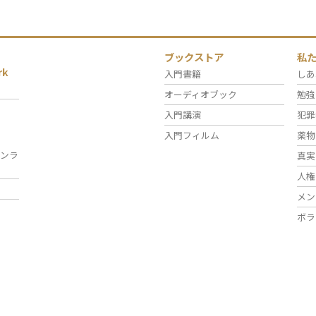
ブックストア
私
rk
入門書籍
しあ
オーディオブック
勉強
入門講演
犯罪
入門フィルム
薬物
ンラ
真実
人権
メン
ボラ