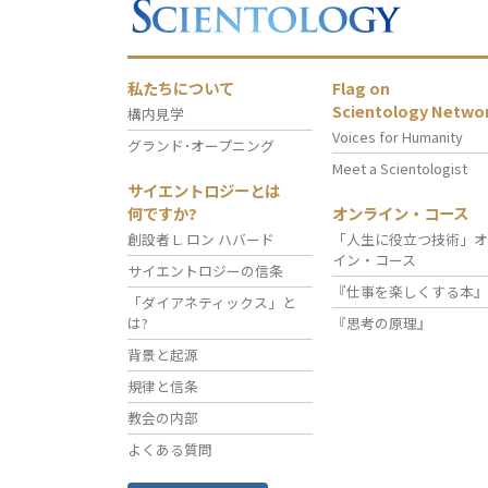
私たちについて
Flag on
Scientology Netwo
構内見学
Voices for Humanity
グランド･オープニング
Meet a Scientologist
サイエントロジーとは
何ですか?
オンライン・コース
創設者 L. ロン ハバード
「人生に役立つ技術」オ
イン・コース
サイエントロジーの信条
『仕事を楽しくする本』
「ダイアネティックス」と
は?
『思考の原理』
背景と起源
規律と信条
教会の内部
よくある質問