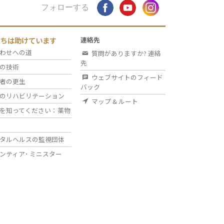
フォローする
たちは助けています
連絡先
わせへの道
質問がありますか? 連絡
先
の技術
ウェブサイトのフィード
者の更生
バック
のリハビリテーション
マップ & ルート
を知ってください：薬物
タルヘルスの監視団体
ンティア･
ミニスター