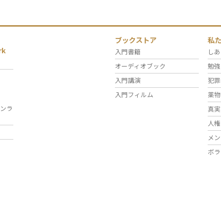
ブックストア
私
rk
入門書籍
しあ
オーディオブック
勉強
入門講演
犯罪
入門フィルム
薬物
ンラ
真実
人権
メン
ボラ