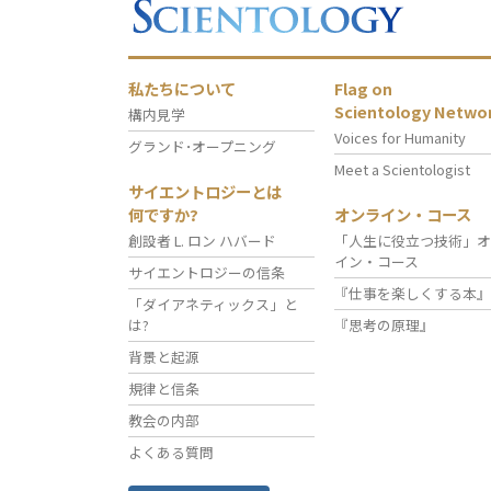
私たちについて
Flag on
Scientology Netwo
構内見学
Voices for Humanity
グランド･オープニング
Meet a Scientologist
サイエントロジーとは
何ですか?
オンライン・コース
創設者 L. ロン ハバード
「人生に役立つ技術」オ
イン・コース
サイエントロジーの信条
『仕事を楽しくする本』
「ダイアネティックス」と
は?
『思考の原理』
背景と起源
規律と信条
教会の内部
よくある質問