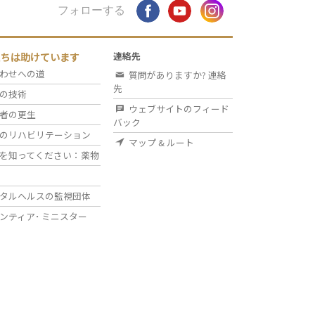
フォローする
たちは助けています
連絡先
わせへの道
質問がありますか? 連絡
先
の技術
ウェブサイトのフィード
者の更生
バック
のリハビリテーション
マップ & ルート
を知ってください：薬物
タルヘルスの監視団体
ンティア･
ミニスター