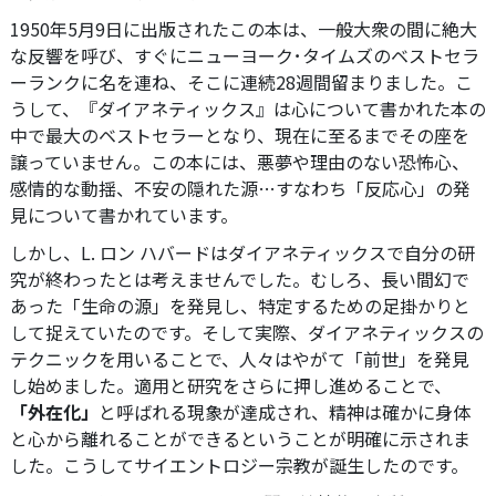
1950年5月9日に出版されたこの本は、一般大衆の間に絶大
な反響を呼び、すぐにニューヨーク･タイムズのベストセラ
ーランクに名を連ね、そこに連続28週間留まりました。
こ
うして、『ダイアネティックス』は心について書かれた本の
中で最大のベストセラーとなり、現在に至るまでその座を
譲っていません。この本には、悪夢や理由のない恐怖心、
感情的な動揺、不安の隠れた源…すなわち「反応心」の発
見について書かれています。
しかし、L. ロン ハバードはダイアネティックスで自分の研
究が終わったとは考えませんでした。むしろ、長い間幻で
あった「生命の源」を発見し、特定するための足掛かりと
して捉えていたのです。
そして実際、ダイアネティックスの
テクニックを用いることで、人々はやがて「前世」を発見
し始めました。
適用と研究をさらに押し進めることで、
「外在化」
と呼ばれる現象が達成され、精神は確かに身体
と心から離れることができるということが明確に示されま
した。こうしてサイエントロジー宗教が誕生したのです。