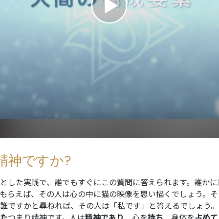
愛と憎しみ ―
サイエントロ
偉大さとは何か?
スター
精神ですか?
とした実践で、誰でもすぐにこの質問に答えられます。誰かに
もらえば、その人は心の中に猫の映像を思い描くでしょう。そ
誰ですかと尋ねれば、その人は「私です」と答えるでしょう。
た
つまり精神です。
人は
精神であり
、心を
持ち
、身体を
占めて