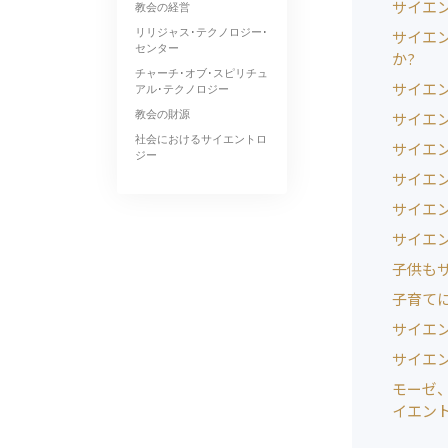
サイエ
教会の経営
リリジャス･テクノロジー･
サイエ
センター
か?
チャーチ･オブ･スピリチュ
サイエ
アル･テクノロジー
教会の財源
サイエ
社会におけるサイエントロ
サイエ
ジー
サイエ
サイエ
サイエ
子供も
子育て
サイエ
サイエ
モーゼ
イエン