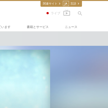
関連サイト
JA
言語
ライブ
ています
書籍とサービス
ニュース
道
の書籍
スカラスティックス
ディオブック
向け講演
フィルム
ください：薬物
のサービス
･フォー･ヒューマンライ
護の会