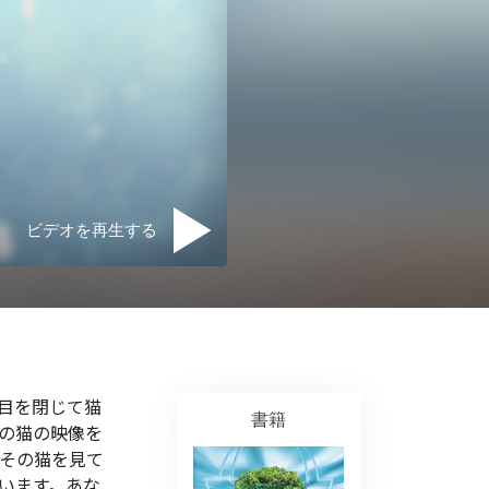
ジー･ボランティア･ミニ
ビデオを再生する
目を閉じて猫
書籍
の猫の映像を
その猫を見て
います。
あな