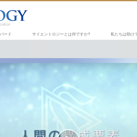
zation
ハバード
サイエントロジーとは
何ですか?
私たちは助け
信条と実践
しあわせへの
入門
サイエントロジーの信条と規律
アプライド･
オー
サイエントロジストたちが語るサイエ
クリミノン
一般
ントロジー
ナルコノン
入門
サイエントロジストに会いましょう
真実を知って
初級
教会の内部
ユナイテッド
サイエントロジーの基本原理
ツ
ダイアネティックスの紹介
市民の人権擁