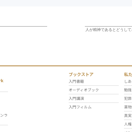
人が精神であるとどうして
ブックストア
私
rk
入門書籍
しあ
オーディオブック
勉強
入門講演
犯罪
入門フィルム
薬物
ンラ
真実
人権