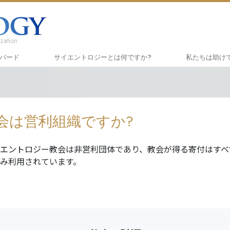
zation
ハバード
サイエントロジーとは
何ですか?
私たちは助け
信条と実践
しあわせへの
入門
サイエントロジーの信条と規律
アプライド･
オー
会は営利組織ですか?
サイエントロジストたちが語るサイエ
クリミノン
一般
ントロジー
ナルコノン
入門
エントロジー教会は非営利団体であり、教会が得る寄付はすべ
サイエントロジストに会いましょう
のみ利用されています。
真実を知って
初級
教会の内部
ユナイテッド
サイエントロジーの基本原理
ツ
ダイアネティックスの紹介
市民の人権擁