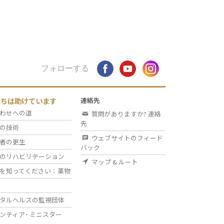
フォローする
たちは助けています
連絡先
わせへの道
質問がありますか? 連絡
先
の技術
ウェブサイトのフィード
者の更生
バック
のリハビリテーション
マップ & ルート
を知ってください：薬物
タルヘルスの監視団体
ンティア･
ミニスター