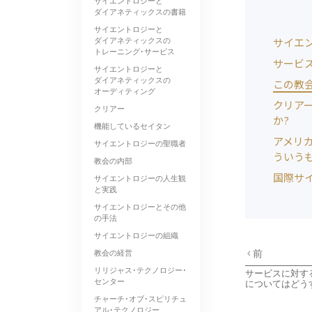
サイエントロジーと
ダイアネティックスの書籍
サイエントロジーと
ダイアネティックスの
サイエ
トレーニング･サービス
サービ
サイエントロジーと
ダイアネティックスの
この教
オーディティング
クリア
クリアー
か?
機能しているセイタン
アメリ
サイエントロジーの聖職者
ういう
教会の内部
国際サ
サイエントロジーの人生観
と実践
サイエントロジーとその他
の手法
サイエントロジーの組織
前
教会の経営
リリジャス･テクノロジー･
サービスに対す
センター
についてはどう
チャーチ･オブ･スピリチュ
アル･テクノロジー