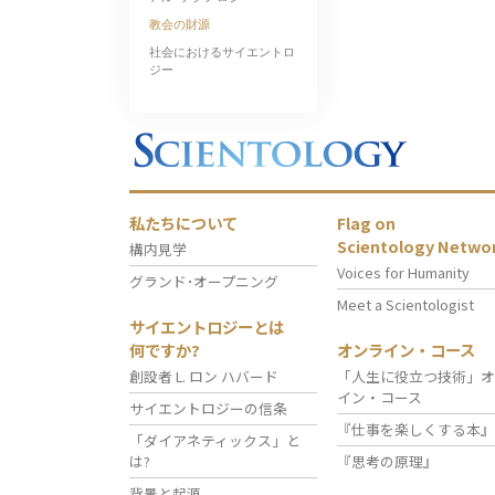
教会の財源
社会におけるサイエントロ
ジー
私たちについて
Flag on
Scientology Netwo
構内見学
Voices for Humanity
グランド･オープニング
Meet a Scientologist
サイエントロジーとは
何ですか?
オンライン・コース
創設者 L. ロン ハバード
「人生に役立つ技術」オ
イン・コース
サイエントロジーの信条
『仕事を楽しくする本』
「ダイアネティックス」と
は?
『思考の原理』
背景と起源