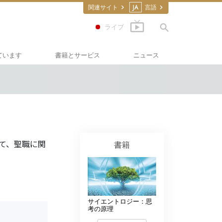
関連サイト
JA
言語
ライブ
ています
書籍とサービス
ニュース
道
の書籍
スカラスティックス
ディオブック
向け講演
フィルム
て、聖職に関
書籍
ください：薬物
のサービス
･フォー･ヒューマンライ
サイエントロジー：思
護の会
考の原理