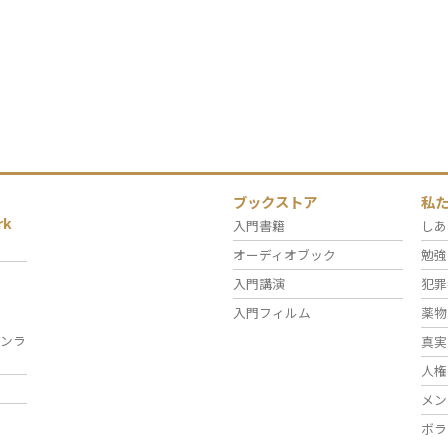
ブックストア
私
rk
入門書籍
しあ
オーディオブック
勉強
入門講演
犯罪
入門フィルム
薬物
ンラ
真実
人権
メン
ボラ