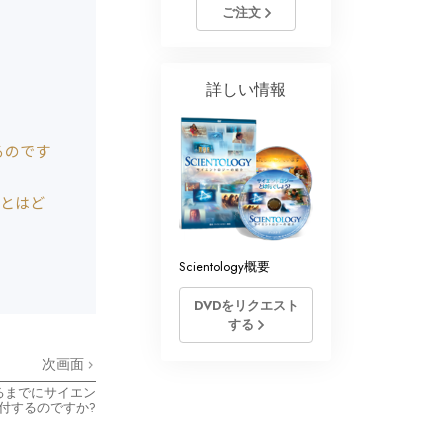
ジー･ボランティア･ミニ
ご注文
詳しい情報
るのです
定とはど
Scientology概要
DVDをリクエスト
する
次画面
るまでにサイエン
付するのですか?