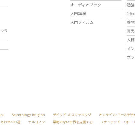
オーディオブック
勉強
入門講演
犯罪
入門フィルム
薬物
ンラ
真実
人権
メン
ボラ
ork
Scientology Religion
デビッド･ミスキャベッジ
オンライン･コースを始
しあわせへの道
ナルコノン
薬物のない世界を支援する
ユナイテッド･フォー