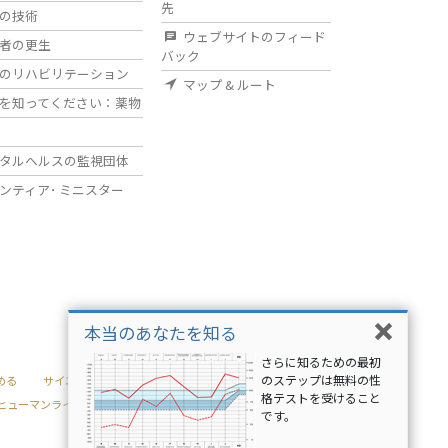
先
の技術
ウェブサイトのフィード
者の更生
バック
のリハビリテーション
マップ & ルート
を知ってください：薬物
タルヘルスの監視団体
ンティア･
ミニスター
本当のあなたを知る
さらに知るための最初
のステップは無料の性
める
サイエントロジー･
格テストを受けること
･ヒューマンライツ
ユース･フォー･ヒューマンライツ
です。