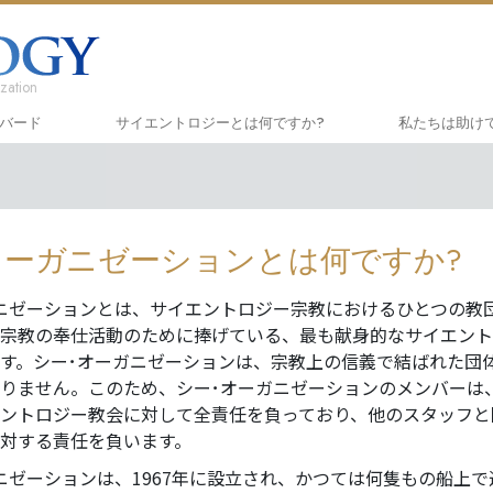
zation
ハバード
サイエントロジーとは
何ですか?
私たちは助け
信条と実践
しあわせへの
入門
サイエントロジーの信条と規律
アプライド･
オー
オーガニゼーションとは何ですか?
サイエントロジストたちが語るサイエ
クリミノン
一般
ントロジー
ニゼーションとは、サイエントロジー宗教におけるひとつの教
ナルコノン
入門
サイエントロジストに会いましょう
宗教の奉仕活動のために捧げている、最も献身的なサイエント
真実を知って
初級
す。シー･オーガニゼーションは、宗教上の信義で結ばれた団
教会の内部
りません。このため、シー･オーガニゼーションのメンバーは
ユナイテッド
ントロジー教会に対して全責任を負っており、他のスタッフと
サイエントロジーの基本原理
ツ
に対する責任を負います。
ダイアネティックスの紹介
市民の人権擁
ニゼーションは、1967年に設立され、かつては何隻もの船上