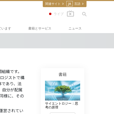
関連サイト
JA
言語
ライブ
ています
書籍とサービス
ニュース
道
の書籍
スカラスティックス
ディオブック
向け講演
団組織です。
フィルム
書籍
ロジストで構
ください：薬物
のサービス
体であり、法
、自分が配属
･フォー･ヒューマンライ
同様に、その
サイエントロジー：思
護の会
考の原理
で運営されてい