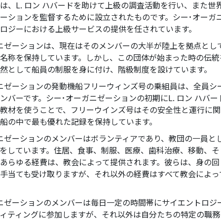
愛と憎しみ ―
サイエントロ
は、L. ロン ハバードを助けて上級の調査活動を行い、また世
偉大さとは何か?
スター
ーションを監督するために設立されたものです。シー･オーガ
ロジーにおける上級サービスの提供を任されています。
ニゼーションは、現在はそのメンバーの大半が陸上を拠点とし
名称を保持しています。しかし、この団体が始まった時の伝統
然として船員の制服を身に付け、階級制度を設けています。
ニゼーションの発動機船フリーウィンズ号の乗組員は、全員シ
ンバーです。
シー･オーガニゼーションの初期にL. ロン ハバ
教材を使うことで、フリーウインズ号はその安全性と運行に関
船の中で最も優れた記録を保持しています。
ニゼーションのメンバーはボランティアであり、教団の一員と
をしています。住居、食事、制服、医療、歯科治療、移動、そ
あらゆる経費は、教会によって提供されます。彼らは、身の回
手当ても受け取りますが、それ以外の経費はすべて教会によっ
ニゼーションのメンバーは毎日一定の時間帯にサイエントロジ
ィティングに参加しますが、それ以外は自分たちの特定の職務