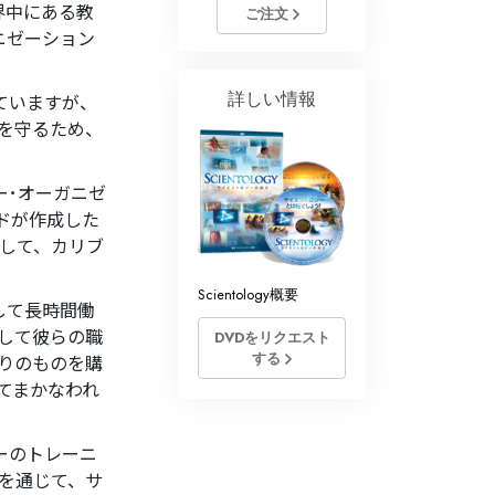
ジー･ボランティア･ミニ
界中にある教
ご注文
ニゼーション
詳しい情報
ていますが、
を守るため、
ー･オーガニゼ
ードが作成した
して、カリブ
Scientology概要
して長時間働
して彼らの職
DVDをリクエスト
する
りのものを購
てまかなわれ
ーのトレーニ
を通じて、サ