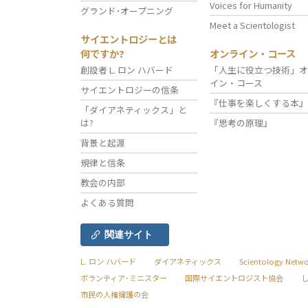
Voices for Humanity
グランド･オープニング
Meet a Scientologist
サイエントロジーとは
何ですか?
オンライン・コース
創設者 L. ロン ハバード
「人生に役立つ技術」オ
イン・コース
サイエントロジーの信条
『仕事を楽しくする本』
「ダイアネティックス」と
は?
『思考の原理』
背景と起源
規律と信条
教会の内部
よくある質問
関連サイト
L. ロン ハバード
ダイアネティックス
Scientology Netw
ボランティア･ミニスター
国際サイエントロジスト協会
市民の人権擁護の会