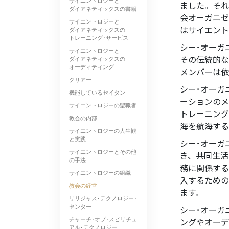
サイエントロジーと
ました。それ
ダイアネティックスの書籍
会オーガニゼ
サイエントロジーと
はサイエント
ダイアネティックスの
トレーニング･サービス
シー･オーガ
サイエントロジーと
その伝統的な
ダイアネティックスの
オーディティング
メンバーは依
クリアー
シー･オーガ
機能しているセイタン
ーションのメ
サイエントロジーの聖職者
トレーニング
教会の内部
海を航海する
サイエントロジーの人生観
と実践
シー･オーガ
サイエントロジーとその他
き、共同生活
の手法
務に関係する
サイエントロジーの組織
入するための
教会の経営
ます。
リリジャス･テクノロジー･
センター
シー･オーガ
チャーチ･オブ･スピリチュ
ングやオーデ
アル･テクノロジー