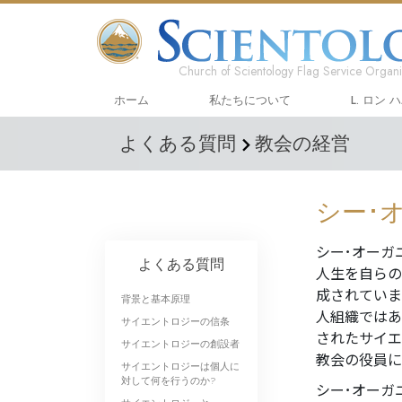
Church of Scientology Flag Service Organi
ホーム
私たちについて
L. ロン 
よくある質問
教会の経営
シー･
シー･オーガ
よくある質問
人生を自らの
成されていま
背景と基本原理
人組織ではあ
サイエントロジーの信条
されたサイエ
サイエントロジーの創設者
教会の役員
サイエントロジーは個人に
対して何を行うのか?
シー･オーガ