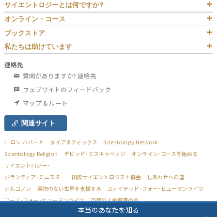
サイエントロジーとは
何ですか?
オンライン・コース
ブックストア
私たちは助けています
連絡先
質問がありますか? 連絡先
ウェブサイトのフィードバック
マップ & ルート
関連サイト
L. ロン ハバード
ダイアネティックス
Scientology Network
Scientology Religion
デビッド･ミスキャベッジ
オンライン･コースを始める
サイエントロジー･
ボランティア･ミニスター
国際サイエントロジスト協会
しあわせへの道
ナルコノン
薬物のない世界を支援する
ユナイテッド･フォー･ヒューマンライツ
ユース･フォー･ヒューマンライツ
市民の人権擁護の会
本当のあなたを知る
© 2026
Church of Scientology Flag Service Organization.
不許複製。
プライバシーに