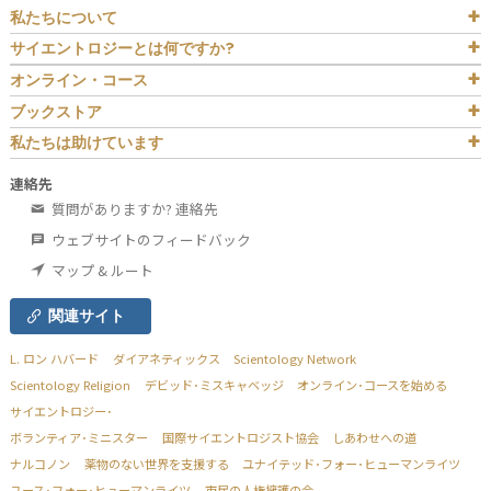
私たちについて
サイエントロジーとは
何ですか?
オンライン・コース
ブックストア
私たちは助けています
連絡先
質問がありますか? 連絡先
ウェブサイトのフィードバック
マップ & ルート
関連サイト
L. ロン ハバード
ダイアネティックス
Scientology Network
Scientology Religion
デビッド･ミスキャベッジ
オンライン･コースを始める
サイエントロジー･
ボランティア･ミニスター
国際サイエントロジスト協会
しあわせへの道
ナルコノン
薬物のない世界を支援する
ユナイテッド･フォー･ヒューマンライツ
ユース･フォー･ヒューマンライツ
市民の人権擁護の会