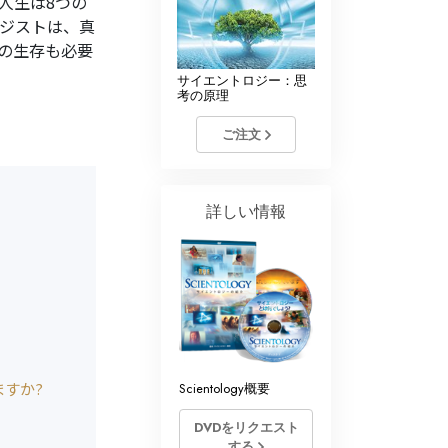
人生は8つの
ジストは、真
の生存も必要
サイエントロジー：思
考の原理
ご注文
詳しい情報
すか?
Scientology概要
DVDをリクエスト
する