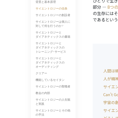
ひとりで生き
背景と基本原理
部分 ―
8つ
サイエントロジーの信条
の生存にはそ
サイエントロジーの創設者
であるという
サイエントロジーは個人に
対して何を行うのか?
サイエントロジーと
ダイアネティックスの書籍
サイエントロジーと
ダイアネティックスの
トレーニング･サービス
サイエントロジーと
ダイアネティックスの
オーディティング
人間は
クリアー
人が精
機能しているセイタン
サイエ
サイエントロジーの聖職者
教会の内部
Can’t G
サイエントロジーの人生観
宇宙の
と実践
サイエ
サイエントロジーとその他
の手法