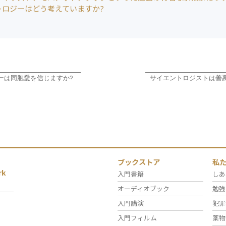
トロジーはどう考えていますか?
ーは同胞愛を信じますか?
サイエントロジストは善
ブックストア
私
rk
入門書籍
しあ
オーディオブック
勉強
入門講演
犯罪
入門フィルム
薬物