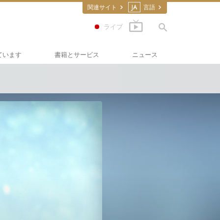
関連サイト
JA
言語
ライブ
ています
書籍とサービス
ニュース
道
の書籍
スカラスティックス
ディオブック
向け講演
フィルム
ください：薬物
のサービス
･フォー･ヒューマンライ
護の会