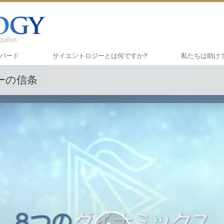
zation
ハバード
サイエントロジーとは
何ですか?
私たちは助け
ーの信条
信条と実践
しあわせへの
入門
サイエントロジーの信条と規律
アプライド･
オー
サイエントロジストたちが語るサイエ
クリミノン
一般
ントロジー
ナルコノン
入門
サイエントロジストに会いましょう
真実を知って
初級
教会の内部
ユナイテッド
サイエントロジーの基本原理
ツ
ダイアネティックスの紹介
市民の人権擁